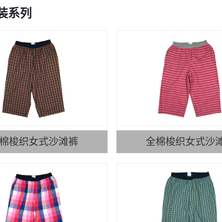
装系列
棉梭织女式沙滩裤
全棉梭织女式沙