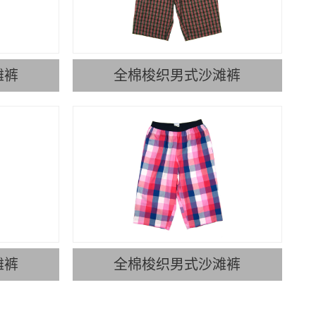
滩裤
全棉梭织男式沙滩裤
滩裤
全棉梭织男式沙滩裤