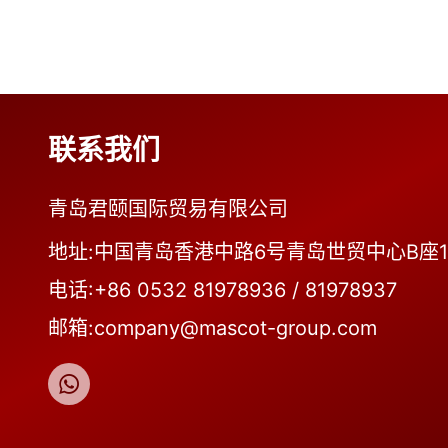
联系我们
青岛君颐国际贸易有限公司
地址:中国青岛香港中路6号青岛世贸中心B座1
电话:+86 0532 81978936 / 81978937
邮箱:company@mascot-group.com