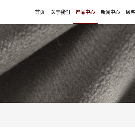
首页
关于我们
产品中心
新闻中心
顾